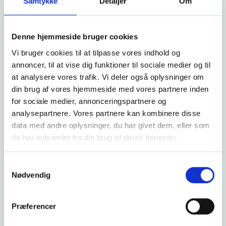
Tips til, hvordan I nemt kan komme i gang
Samtykke
Detaljer
Om
Alt foregår digitalt og naturligvis uden
omkostninger
Denne hjemmeside bruger cookies
Vi bruger cookies til at tilpasse vores indhold og
annoncer, til at vise dig funktioner til sociale medier og til
Vi ser frem til at høre fra jer og vise, hvordan vores
at analysere vores trafik. Vi deler også oplysninger om
løsninger kan gøre jeres hverdag enklere og bedre.
din brug af vores hjemmeside med vores partnere inden
for sociale medier, annonceringspartnere og
analysepartnere. Vores partnere kan kombinere disse
data med andre oplysninger, du har givet dem, eller som
de har indsamlet fra din brug af deres tjenester.
Samtykkevalg
Nødvendig
Præferencer