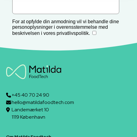
+45 40 70 24 90
hello@matildafoodtech.com
Landemærket 10
1119 København
Om Matilda Foodtech