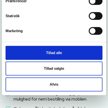
Måltidsplanlægning – den rigtige mad
Præferencer
til den rigtige patient
Statistik
Marketing
Tillad alle
Tillad valgte
Menuplanlægning med automatiske klima- og
næringsberegninger.
Afvis
Præsenter menuen digitalt og giv patienterne
mulighed for nem bestilling via mobilen.