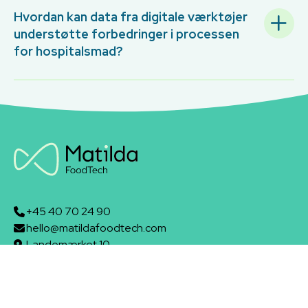
Hvordan kan data fra digitale værktøjer
understøtte forbedringer i processen
for hospitalsmad?
+45 40 70 24 90
hello@matildafoodtech.com
Landemærket 10
1119 København
Om Matilda Foodtech