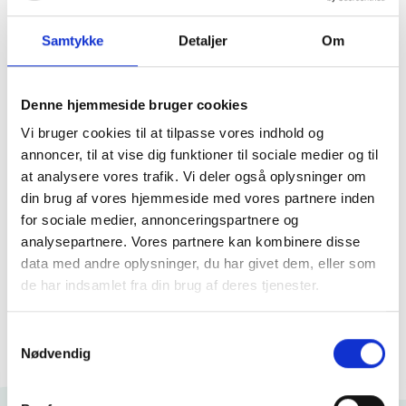
at organisationen udnytter de aftalte priser
hos de rigtige leverandører.
Samtykke
Detaljer
Om
Få indsigt i, hvordan prisudviklingen påvirker
jeres fødevareomkostninger, og beregn
Denne hjemmeside bruger cookies
alternativer for hurtigt og nemt at kunne
opdatere menuer med erstatningsvarer.
Vi bruger cookies til at tilpasse vores indhold og
annoncer, til at vise dig funktioner til sociale medier og til
at analysere vores trafik. Vi deler også oplysninger om
din brug af vores hjemmeside med vores partnere inden
for sociale medier, annonceringspartnere og
analysepartnere. Vores partnere kan kombinere disse
data med andre oplysninger, du har givet dem, eller som
de har indsamlet fra din brug af deres tjenester.
Samtykkevalg
Nødvendig