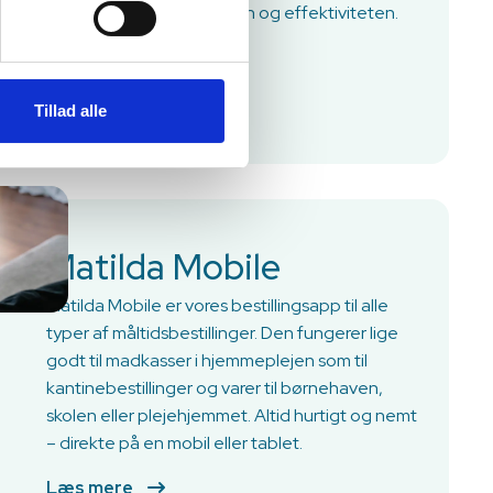
øger du både sikkerheden og effektiviteten.
Læs mere
Tillad alle
Matilda Mobile
Matilda Mobile er vores bestillingsapp til alle
typer af måltidsbestillinger. Den fungerer lige
godt til madkasser i hjemmeplejen som til
kantinebestillinger og varer til børnehaven,
skolen eller plejehjemmet. Altid hurtigt og nemt
– direkte på en mobil eller tablet.
Læs mere