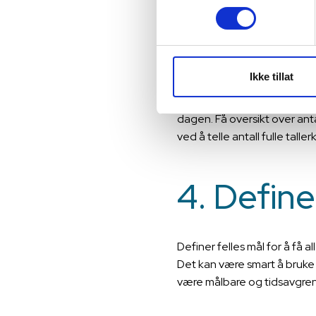
3. Utarbe
Lag en svinnanalyse basert 
rapporteres, og hva det inn
Ikke tillat
For å få fram tall for ande
dagen. Få oversikt over anta
ved å telle antall fulle tall
4. Define
Definer felles mål for å få 
Det kan være smart å bruke 
være målbare og tidsavgrens