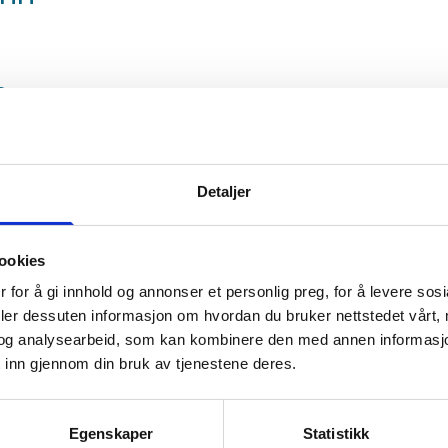
n
e for hver svinntype og merke dem tydelig slik at alle kan se. Da 
Detaljer
atsvinnet løpende
ookies
 for å gi innhold og annonser et personlig preg, for å levere sos
deler dessuten informasjon om hvordan du bruker nettstedet vårt,
e får dere et riktigere bilde av situasjonen, og dere får også o
og analysearbeid, som kan kombinere den med annen informasjon d
r som gir mer eller mindre svinn.
 inn gjennom din bruk av tjenestene deres.
Egenskaper
Statistikk