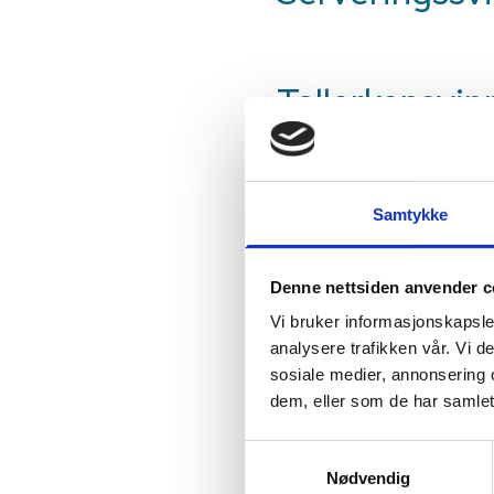
Tallerkensvin
Et tips er å ha egne beholder
svinntypene fra hverandre.
Samtykke
2. Mål m
Denne nettsiden anvender c
Vi bruker informasjonskapsler
analysere trafikken vår. Vi 
Ved å måle matsvinnet løpend
sosiale medier, annonsering 
eller kombinasjoner av rette
dem, eller som de har samlet
Samtykkevalg
Nødvendig