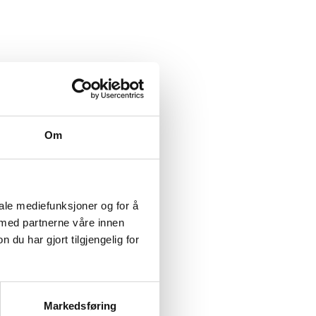
blir det lettere å skille
Om
iale mediefunksjoner og for å
 med partnerne våre innen
versikt over hvilke retter
u har gjort tilgjengelig for
Markedsføring