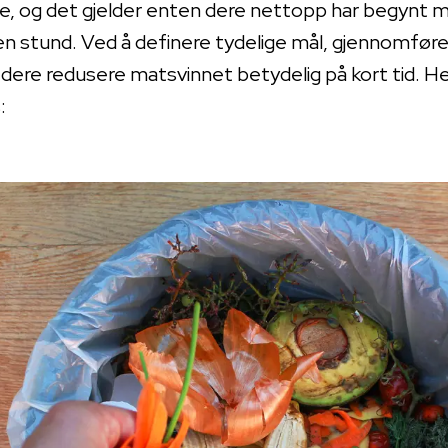
re, og det gjelder enten dere nettopp har begynt m
en stund. Ved å definere tydelige mål, gjennomfør
 dere redusere matsvinnet betydelig på kort tid. H
: