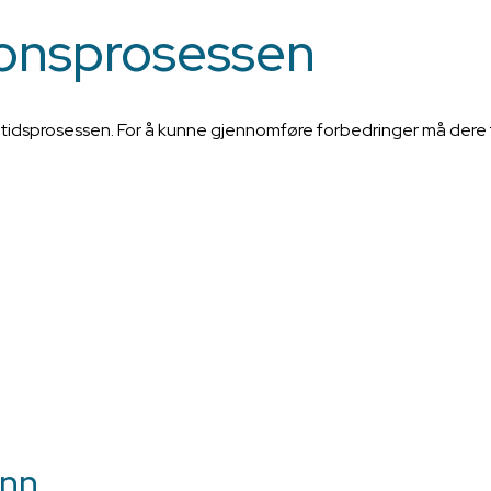
onsprosessen
måltidsprosessen. For å kunne gjennomføre forbedringer må dere 
inn