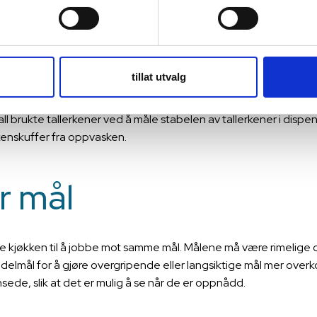
id en svinnanalyse
på målingene. Da får dere full oversikt over hvor i organisasjon
ebærer for organisasjonen som helhet eller per kjøkken.
tillat utvalg
l svinn per spisende gjest må dere ha informasjon om hvor mange 
ll brukte tallerkener ved å måle stabelen av tallerkener i dispens
erkenskuffer fra oppvasken.
r mål
alle kjøkken til å jobbe mot samme mål. Målene må være rimelige og
delmål for å gjøre overgripende eller langsiktige mål mer over
ede, slik at det er mulig å se når de er oppnådd.