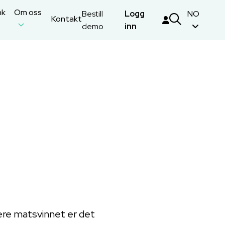
nk
Om oss
Bestill
Logg
NO
Kontakt
demo
inn
ere matsvinnet er det