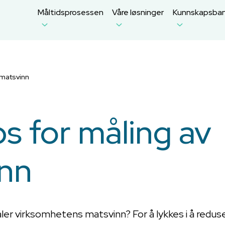
Måltidsprosessen
Våre løsninger
Kunnskapsba
 matsvinn
s for måling av
nn
ler virksomhetens matsvinn? For å lykkes i å redus