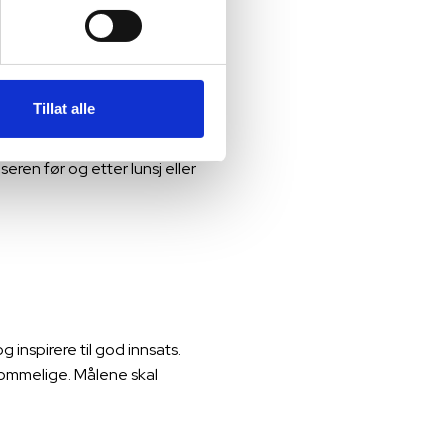
ende ulike typene svinn
Tillat alle
som har spist den aktuelle
eren før og etter lunsj eller
 inspirere til god innsats.
kommelige. Målene skal