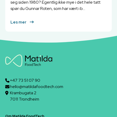
seg siden 1980? Egentlig ikke mye i det hele tatt
spør du Gunnar Roten, som har vært i b...
Les mer
+47 73 51 07 90
hello@matildafoodtech.com
Krambugata 2
7011 Trondheim
Om Matilda FoodTech