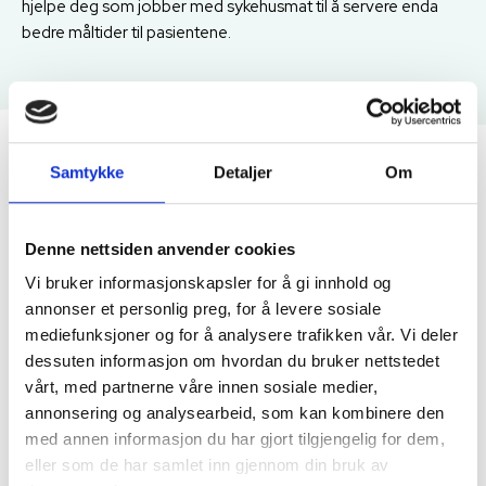
hjelpe deg som jobber med sykehusmat til å servere enda
bedre måltider til pasientene.
Innkjøp og oppfølging av matvarer -
Samtykke
Detaljer
Om
bruk budsjettet med omhu
Denne nettsiden anvender cookies
Baser dine innkjøp av matvarer på innkjøpshistorikken
din.
Vi bruker informasjonskapsler for å gi innhold og
annonser et personlig preg, for å levere sosiale
Følg opp innkjøp utenfor innkjøpsavtalene og sørg for
mediefunksjoner og for å analysere trafikken vår. Vi deler
at virksomheten bruker avtalepriser fra de riktige
dessuten informasjon om hvordan du bruker nettstedet
leverandørene.
vårt, med partnerne våre innen sosiale medier,
annonsering og analysearbeid, som kan kombinere den
Få innsikt i hvordan prisutviklingen påvirker
med annen informasjon du har gjort tilgjengelig for dem,
matvarekostnadene, og finn alternative varer for å raskt
eller som de har samlet inn gjennom din bruk av
og enkelt oppdatere oppskrifter og menyer med