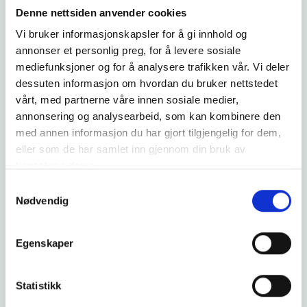
Denne nettsiden anvender cookies
Styrk beredskapen med lokal
matproduksjon
Vi bruker informasjonskapsler for å gi innhold og
annonser et personlig preg, for å levere sosiale
Norge satser på å styrke landets matsikkerhet og
mediefunksjoner og for å analysere trafikken vår. Vi deler
selvforsyningsevne ved å prioritere lokal
dessuten informasjon om hvordan du bruker nettstedet
matproduksjon som en sentral del av totalbered...
vårt, med partnerne våre innen sosiale medier,
annonsering og analysearbeid, som kan kombinere den
Les mer
med annen informasjon du har gjort tilgjengelig for dem,
eller som de har samlet inn gjennom din bruk av
tjenestene deres.
Samtykkevalg
Nødvendig
Egenskaper
Statistikk