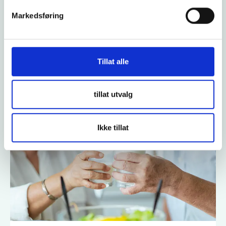
Inspirasjon
Markedsføring
Nye Kostråd: 800 gram frukt og grønt –
Et steg i riktig retnin...
Helsedirektoratet har nylig oppdatert sine kostråd i
Tillat alle
tråd med de nye Nordiske næringsanbefalingene.
Anbefalingene foreslår nå at friske v...
tillat utvalg
Les mer
Ikke tillat