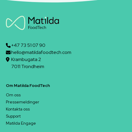
+47 73 51 07 90
hello@matildafoodtech.com
Krambugata 2
7011 Trondheim
Om Matilda FoodTech
Om oss
Pressemeldinger
Kontakta oss
Support
Matilda Engage