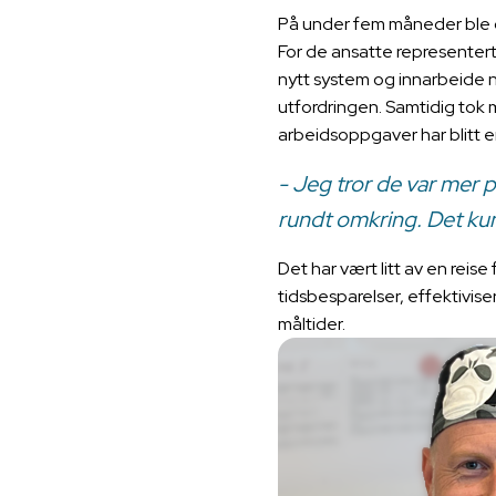
På under fem måneder ble d
For de ansatte representerte
nytt system og innarbeide 
utfordringen. Samtidig tok m
arbeidsoppgaver har blitt e
- Jeg tror de var mer p
rundt omkring. Det kunne
Det har vært litt av en reis
tidsbesparelser, effektivis
måltider.