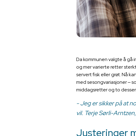
Da kommunen valgte å gå inn
og mer varierte retter sterk
servert fisk eller grøt. Nå 
med sesongvariasjoner ‒ som
middagsretter og to dessert
- Jeg er sikker på at n
vil. Terje Sørli-Arntz
Justeringer 