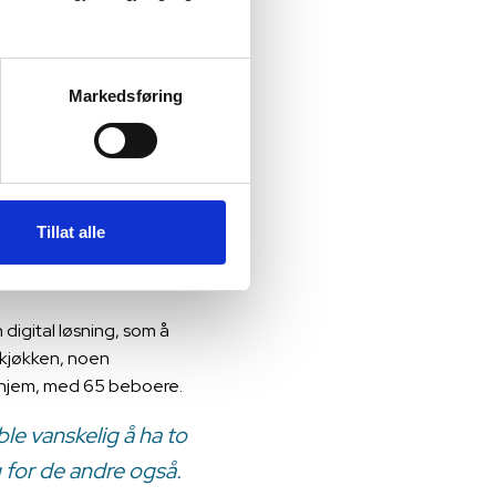
ike kunder og
Markedsføring
alkost og nøkkelrådskost i
krevet ut. Dette var manuelt
 på sin del av jobben,
Tillat alle
digital løsning, som å
edkjøkken, noen
kehjem, med 65 beboere.
le vanskelig å ha to
g for de andre også.