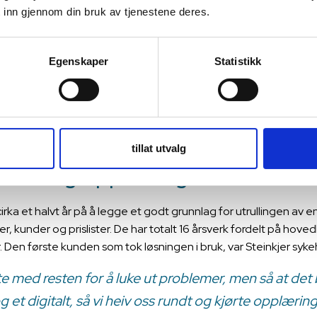
minst, blir arbeidshverdagen
 inn gjennom din bruk av tjenestene deres.
 og viskelær, penn og papir. Ukentlige bestillingslister fra 13 ul
Egenskaper
Statistikk
illes til tre lister for hver dag, for bulkbestilling og for spesi
isse listene ble ulike relevante etiketter lagt inn enkeltvis og s
gjerne tok tre arbeidsdager, og kokkene kunne bruke en hel dag
 seg mer om selve måltidsproduksjonen.
tillat utvalg
beid og opplæring
ka et halvt år på å legge et godt grunnlag for utrullingen av en 
r, kunder og prislister. De har totalt 16 årsverk fordelt på hov
. Den første kunden som tok løsningen i bruk, var Steinkjer sy
e med resten for å luke ut problemer, men så at det b
 et digitalt, så vi heiv oss rundt og kjørte opplærin