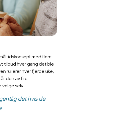
t måltidskonsept med flere
vt tilbud hver gang det ble
n rullerer hver fjerde uke,
år den av fire
 velge selv.
gentlig det hvis de
.