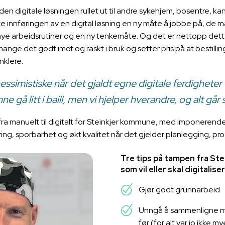
en digitale løsningen rullet ut til andre sykehjem, bosentre, 
 innføringen av en digital løsning en ny måte å jobbe på, de måt
nye arbeidsrutiner og en ny tenkemåte. Og det er nettopp dett
ange det godt imot og raskt i bruk og setter pris på at bestilli
nklere.
essimistiske når det gjaldt egne digitale ferdighete
 gå litt i baill, men vi hjelper hverandre, og alt går s
e fra manuelt til digitalt for Steinkjer kommune, med imponerende
ering, sporbarhet og økt kvalitet når det gjelder planlegging, p
Tre tips på tampen fra Ste
som vil eller skal digitalise
Gjør godt grunnarbeid
Unngå å sammenligne me
før (for alt var jo ikke m