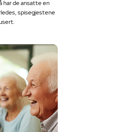
Nå har de ansatte en
rledes, spisegjestene
usert.