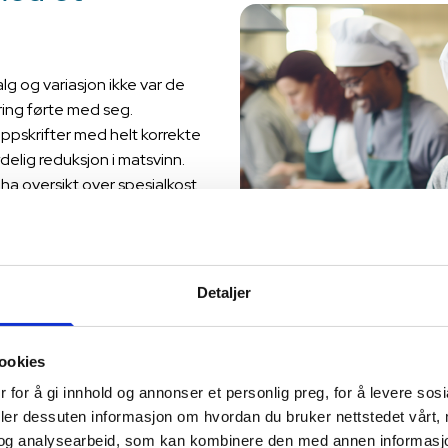
g og variasjon ikke var de
ring førte med seg.
oppskrifter med helt korrekte
delig reduksjon i matsvinn.
ha oversikt over spesialkost.
ed et tastetrykk for å
eventuelt justere opp eller
elt før. Måltidene kan også
liserte prislister fra
Detaljer
es jevnlig og gir grunnlag
 Dette ble også gjort manuelt
krevende. Det er også nyttig
ookies
r, blant annet for å se hva det
 for å gi innhold og annonser et personlig preg, for å levere sos
 blir det færre menneskelige
deler dessuten informasjon om hvordan du bruker nettstedet vårt,
mpel kunne gå på rett antall
og analysearbeid, som kan kombinere den med annen informasjon d