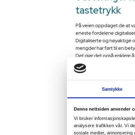
tastetrykk
På veien oppdaget de at val
eneste fordelene digitalise
Digitaliserte og nøyaktige 
mengder har ført til en bety
Det gjør det også enklere å 
Måltidene kan følges opp m
beregne næringsinnhold og 
ned, noe som ble gjort manu
justeres etter pris, med digita
Samtykke
leverandørene som oppdater
for nøyaktige beregninger.
før, noe som var enormt tid
Denne nettsiden anvender c
å kunne hente ut statistikke
Vi bruker informasjonskapsler
går mye og lite av. I tillegg
analysere trafikken vår. Vi 
feil, som tidligere for ekse
sosiale medier, annonsering 