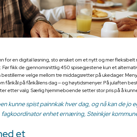
 for en digital løsning, sto ønsket om et nytt og mer fleksibel
t. Før fikk de gjennomsnittlig 450 spisegjestene kun et alternati
kan bestillerne velge mellom tre middagsretter på ukedager. Menye
 fårikål på fårikålens dag ‒ og høytidsmenyer. På julaften best
er etter valg. Særlig hjemmeboende setter stor pris på å kunne
oen kunne spist painnkak hver dag, og nå kan de jo e
en, fagkoordinator enhet ernæring, Steinkjer kommune
med et