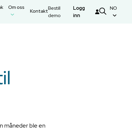
nk
Om oss
Bestill
Logg
NO
Kontakt
demo
inn
il
oen måneder ble en