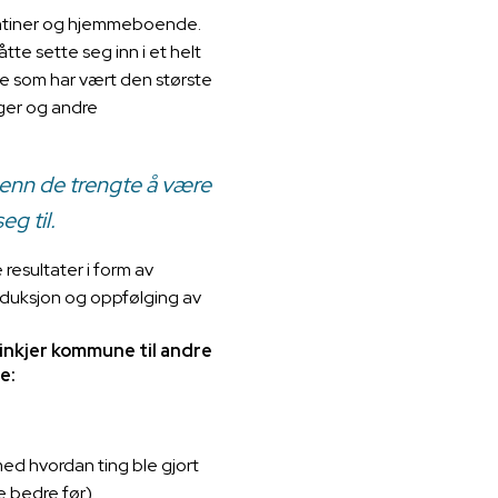
kantiner og hjemmeboende.
te sette seg inn i et helt
e som har vært den største
nger og andre
r enn de trengte å være
eg til.
 resultater i form av
roduksjon og oppfølging av
inkjer kommune til andre
re:
d hvordan ting ble gjort
ye bedre før)