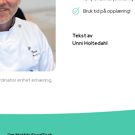
Bruk tid på opplæring!
Tekst av
Unni Holtedahl
rdinator enhet ernæring,
Om Matilda FoodTech