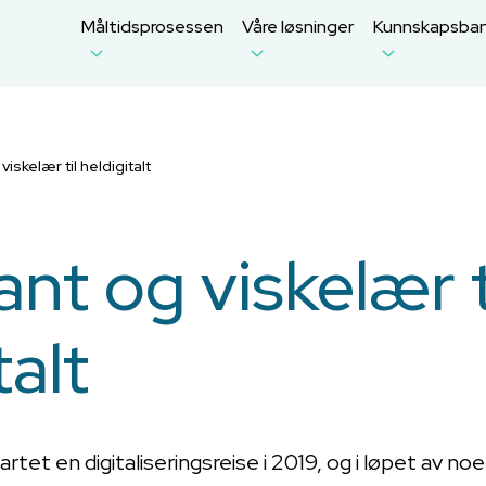
Måltidsprosessen
Våre løsninger
Kunnskapsba
viskelær til heldigitalt
ant og viskelær t
talt
tet en digitaliseringsreise i 2019, og i løpet av n