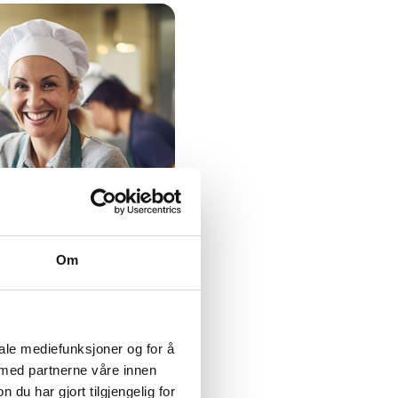
Om
iale mediefunksjoner og for å
 med partnerne våre innen
u har gjort tilgjengelig for