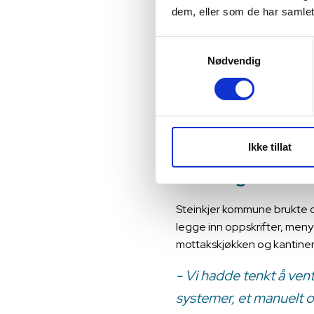
måltider. Og sist, men ikke 
dem, eller som de har samlet
enklere.
Samtykkevalg
For før var verktøyene blyant
Nødvendig
hjemmeboende skulle sammenst
enkeltporsjoner. Basert på d
og tidkrevende arbeid som 
mens de nå kan konsentrere
Ikke tillat
Godt grunnar
Steinkjer kommune brukte cir
legge inn oppskrifter, menye
mottakskjøkken og kantiner
- Vi hadde tenkt å vent
systemer, et manuelt og