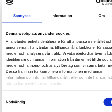
livsmedelsbranschen,
säger hon.
Arbetet med att uppdatera de nationella riktlinjerna
Samtycke
Information
Om
för offentliga måltider kommer att ske under 2024
i nära samarbete med en referensgrupp av såväl
måltidschefer som forskare, och man börjar med
Denna webbplats använder cookies
skola och förskola.
Vi använder enhetsidentifierare för att anpassa innehållet oc
annonserna till användarna, tillhandahålla funktioner för socia
Livsmedelsverket har även fått ett nytt
medier och analysera vår trafik. Vi vidarebefordrar även såd
regeringsuppdrag som går ut på att man i den nya
identifierare och annan information från din enhet till de socia
svenska kostråden även ska ta hänsyn till en ökad
medier och annons- och analysföretag som vi samarbetar m
svensk livsmedelsproduktion, inte minst för att
Dessa kan i sin tur kombinera informationen med annan
information som du har tillhandahållit eller som de har samlat
säkra livsmedelsberedskapen.
när du har använt deras tjänster.
Men det är inte så att nya NNR helt vänder upp och
ned på tidigare kostråd, mycket är sig trots allt
Samtyckesval
Nödvändig
ganska likt. Åsa Brugård Konde önskar att
diskussionen mer vore på det vi ska äta mer av i