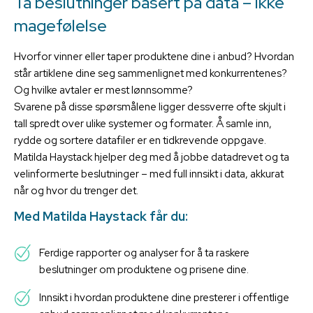
Ta beslutninger basert på data – ikke
magefølelse
Hvorfor vinner eller taper produktene dine i anbud? Hvordan
står artiklene dine seg sammenlignet med konkurrentenes?
Og hvilke avtaler er mest lønnsomme?
Svarene på disse spørsmålene ligger dessverre ofte skjult i
tall spredt over ulike systemer og formater. Å samle inn,
rydde og sortere datafiler er en tidkrevende oppgave.
Matilda Haystack hjelper deg med å jobbe datadrevet og ta
velinformerte beslutninger – med full innsikt i data, akkurat
når og hvor du trenger det.
Med Matilda Haystack får du:
Ferdige rapporter og analyser for å ta raskere
beslutninger om produktene og prisene dine.
Innsikt i hvordan produktene dine presterer i offentlige