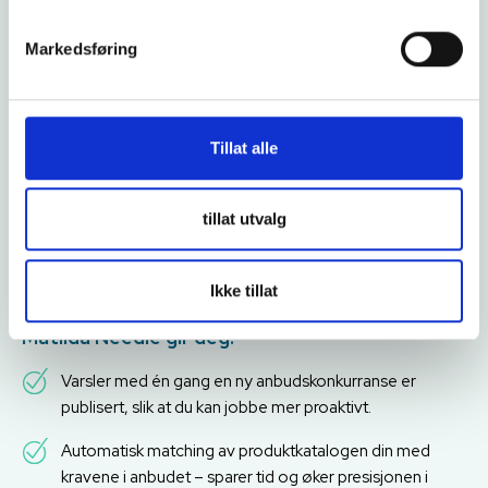
Vinn flere kontrakter med smartere
Markedsføring
anbud
Å forberede anbud til store matanskaffelser er dessverre
ofte tidkrevende og frustrerende – gjerne under stort
Tillat alle
tidspress. Nå slipper du å lete etter produktdata i ulike filer,
sende dokumenter frem og tilbake på e-post, eller manuelt
sammenligne krav og egenskaper på posisjonsnivå. Matilda
tillat utvalg
Needle er en smart løsning utviklet for å effektivisere
anbudsprosessen og sikre at du tilbyr riktig produkt på riktig
Ikke tillat
posisjon.
Matilda Needle gir deg:
Varsler med én gang en ny anbudskonkurranse er
publisert, slik at du kan jobbe mer proaktivt.
Automatisk matching av produktkatalogen din med
kravene i anbudet – sparer tid og øker presisjonen i