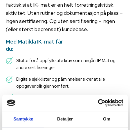
faktisk si at IK- mat er en helt forretningskritisk
aktivitet. Uten rutiner og dokumentasjon på plass –
ingen sertifisering. Og uten sertifisering – ingen
(eller sterkt begrenset) kundebase.
Med Matilda IK-mat får
du:
Støtte for å oppfylle alle krav som inngår i IP Mat og
andre sertifiseringer.
Digitale sjekklister og påminnelser sikrer at alle
oppgaver blir gjennomført.
Innsyn og kontroll når som helst på døgnet.
Fullstendig dokumentasjon og sporbarhet som
forenkler revisjonen.
Samtykke
Detaljer
Om
Les mer