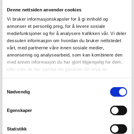
Denne nettsiden anvender cookies
Vi bruker informasjonskapsler for å gi innhold og
annonser et personlig preg, for å levere sosiale
mediefunksjoner og for å analysere trafikken vår. Vi deler
dessuten informasjon om hvordan du bruker nettstedet
vårt, med partnerne våre innen sosiale medier,
annonsering og analysearbeid, som kan kombinere den
med annen informasjon du har gjort tilgjengelig for dem,
eller som de har samlet inn gjennom din bruk av
Matilda IK- mat er som en usynlig
tjenestene deres.
helt i fabrikken vår! Systemet er
Samtykkevalg
Nødvendig
med oss i alle ledd og hjelper oss
å gjøre ting riktig.» – Levent
Egenskaper
Tuncay, produksjonssjef hos
Rahms Kexfabrik.
Statistikk