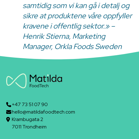
samtidig som vi kan gå i detalj og
sikre at produktene våre oppfyller
kravene i offentlig sektor.» –
Henrik Stierna, Marketing
Manager, Orkla Foods Sweden
+47 73 51 07 90
hello@matildafoodtech.com
Krambugata 2
7011 Trondheim