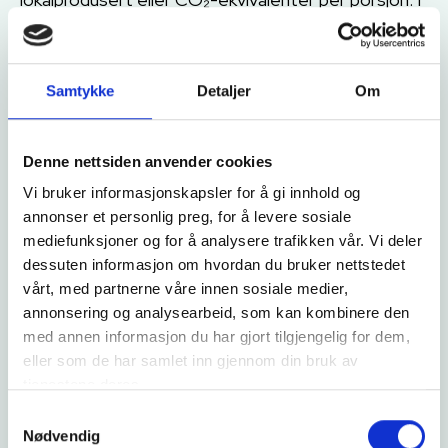
en manuell anbudsprosess er det vanskelig, eller
nærmest umulig, å ha oversikt over alle disse
parameterne – spesielt når anbudsunderlaget
Samtykke
Detaljer
Om
inneholder tusenvis av posisjoner. Det er her en
digital løsning hjelper deg å skape orden i kaoset.
Denne nettsiden anvender cookies
En digital anbudsløsning hjelper deg
Vi bruker informasjonskapsler for å gi innhold og
å:
annonser et personlig preg, for å levere sosiale
mediefunksjoner og for å analysere trafikken vår. Vi deler
Automatisk tilpasse posisjoner ut fra
dessuten informasjon om hvordan du bruker nettstedet
organisasjonens målsettinger og kvalitetskrav.
vårt, med partnerne våre innen sosiale medier,
Få oversikt over hvordan det totale
annonsering og analysearbeid, som kan kombinere den
anbudsunderlaget forholder seg til deres
med annen informasjon du har gjort tilgjengelig for dem,
klima- og budsjettmål.
eller som de har samlet inn gjennom din bruk av
tjenestene deres.
Forstå hvordan krav og mål påvirker
Samtykkevalg
konkurransesituasjonen – og dermed prisen –
Nødvendig
for spesifikke artikler.