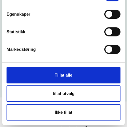
Les mer
Egenskaper
Statistikk
Markedsføring
Tillat alle
tillat utvalg
Kommuniser smidig med
Ikke tillat
leverandørene