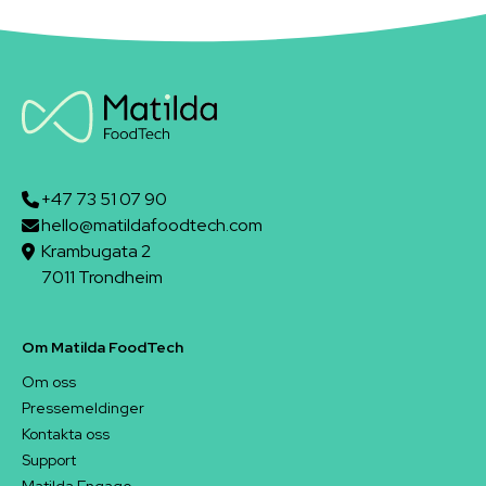
+47 73 51 07 90
hello@matildafoodtech.com
Krambugata 2
7011 Trondheim
Om Matilda FoodTech
Om oss
Pressemeldinger
Kontakta oss
Support
Matilda Engage