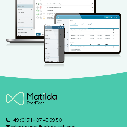
+49 (0)511 – 87 45 69 50
sales.de@matildafoodtech.com