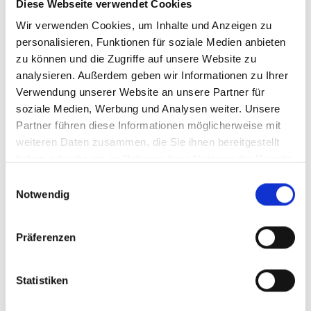
Diese Webseite verwendet Cookies
Um diesen Teufelskreis zu durchbrechen, muss der Appetit
Wir verwenden Cookies, um Inhalte und Anzeigen zu
angeregt werden. Ältere Menschen sollen wieder Lust auf
personalisieren, Funktionen für soziale Medien anbieten
Mahlzeiten bekommen. Der Schlüssel dafür ist Flexibilität:
zu können und die Zugriffe auf unsere Website zu
Abwechslungsreiche Speisen, die individuelle Vorlieben
analysieren. Außerdem geben wir Informationen zu Ihrer
berücksichtigen und leckere, angemessene Portionen auf die
Verwendung unserer Website an unsere Partner für
Teller bringen. Wetten, dass all das effizienter und einfacher
soziale Medien, Werbung und Analysen weiter. Unsere
möglich ist, als du denkst?
Partner führen diese Informationen möglicherweise mit
weiteren Daten zusammen, die Sie ihnen bereitgestellt
Demo buchen
haben oder die sie im Rahmen Ihrer Nutzung der Dienste
gesammelt haben.
Einwilligungsauswahl
Notwendig
Präferenzen
Statistiken