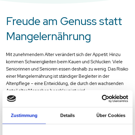
Freude am Genuss statt
Mangelernährung
Mit zunehmendem Alter verändert sich der Appetit. Hinzu
kommen Schwierigkeiten beim Kauen und Schlucken. Viele
Seniorinnen und Senioren essen deshalb zu wenig. Das Risiko
einer Mangelernährung ist ständiger Begleiter in der
Altenpflege – eine Entwicklung, die durch den wachsenden
Anteil alter Menschen beschleunigt wird.
Mangelernährung hier vorzubeugen, ist also eine wichtige
Aufgabe. Denn sinkt der Energiehaushalt, werden wir
Zustimmung
Details
Über Cookies
anfälliger für Infektionen. Zusätzlich wird die Muskulatur
schwächer, was den Pflegebedarf zusätzlich erhöht.