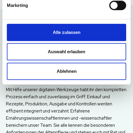
Marketing
Alle zulassen
Menüplanung für die
Altenpflege digitalisieren
Auswahl erlauben
– so geht’s!
Ablehnen
Mit Hilfe unserer digitalen Werkzeuge habt ihr den kompletten
Prozess einfach und zuverlässig im Griff. Einkauf und
Rezepte, Produktion, Ausgabe und Kontrollen werden
effizient integriert und verzahnt. Erfahrene
Ernährungswissenschaftlerinnen und -wissenschaftler
bereichern unser Team. Sie alle kennen die besonderen
Anforderungen der Altenpflege und stehen euch mit Rat und