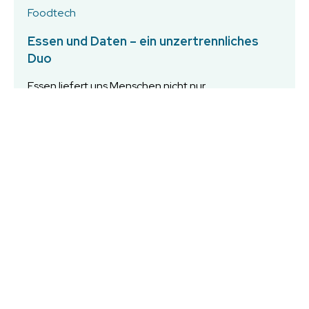
Foodtech
Essen und Daten – ein unzertrennliches
Duo
Essen liefert uns Menschen nicht nur
lebenswichtige Energie, Essen generiert auch
Daten. Die gesellschaftlichen Anforderungen an
unsere E...
Weiterlesen