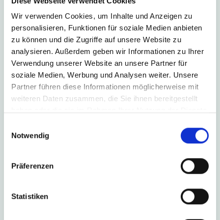
Diese Webseite verwendet Cookies
Menüplanung für
Wir verwenden Cookies, um Inhalte und Anzeigen zu
personalisieren, Funktionen für soziale Medien anbieten
Schulen und
zu können und die Zugriffe auf unsere Website zu
analysieren. Außerdem geben wir Informationen zu Ihrer
Kindergärten
Verwendung unserer Website an unsere Partner für
soziale Medien, Werbung und Analysen weiter. Unsere
digitalisieren – so geht’s!
Partner führen diese Informationen möglicherweise mit
weiteren Daten zusammen, die Sie ihnen bereitgestellt
haben oder die sie im Rahmen Ihrer Nutzung der Dienste
gesammelt haben.
Einwilligungsauswahl
Mit Hilfe unserer digitalen Werkzeuge habt ihr den kompletten
Notwendig
Prozess der Schulverpflegung einfach und zuverlässig im
Griff. Einkauf und Rezepte, Küche, Ausgabe und Kontrollen
werden effizient integriert und verzahnt. Erfahrene
Präferenzen
Ernährungswissenschaftlerinnen und -wissenschaftler
bereichern unser Team. Sie alle kennen die besonderen
Statistiken
Anforderungen der Schulverpflegung und stehen euch mit
Rat und Tat zur Seite. Ihr Ziel: Die optimale digitale Lösung für