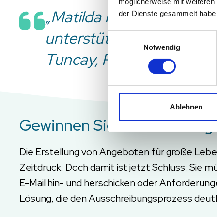
möglicherweise mit weiteren
„Matilda HACCP ist wie e
der Dienste gesammelt habe
unterstützt uns in jedem S
Einwilligungsauswahl
Notwendig
Tuncay, Produktionsleite
Ablehnen
Gewinnen Sie mehr Aufträge
Die Erstellung von Angeboten für große Lebe
Zeitdruck. Doch damit ist jetzt Schluss: S
E-Mail hin- und herschicken oder Anforderung
Lösung, die den Ausschreibungsprozess deutlic