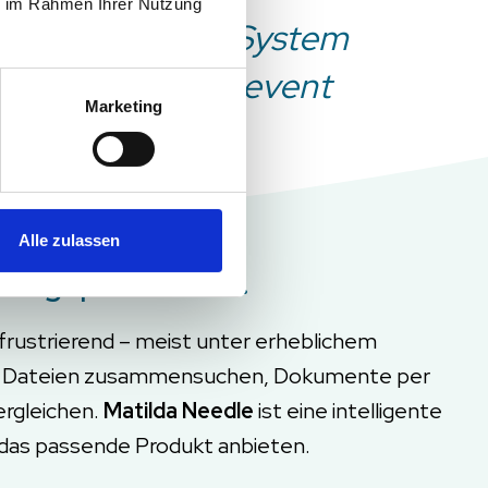
ie im Rahmen Ihrer Nutzung
 Produktion! Das System
ig zu machen.“ – Levent
Marketing
Alle zulassen
bungsprozessen.
frustrierend – meist unter erheblichem
enen Dateien zusammensuchen, Dokumente per
ergleichen.
Matilda Needle
ist eine intelligente
l das passende Produkt anbieten.