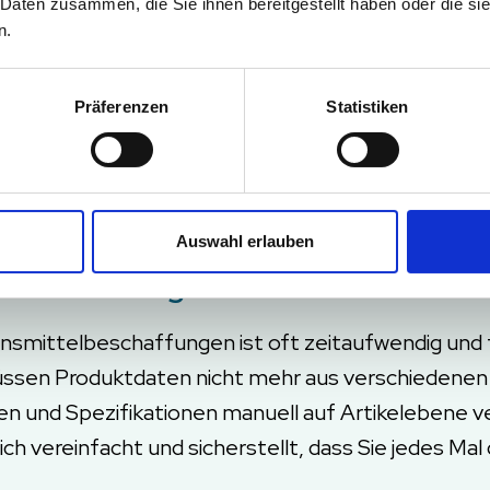
 Daten zusammen, die Sie ihnen bereitgestellt haben oder die s
in unsichtbarer Held in unserer
n.
chritt und hilft uns, alles richt
Präferenzen
Statistiken
r bei Rahms Kexfabrik.
Auswahl erlauben
 mit intelligenteren Ausschrei
nsmittelbeschaffungen ist oft zeitaufwendig und 
ie müssen Produktdaten nicht mehr aus verschied
en und Spezifikationen manuell auf Artikelebene v
h vereinfacht und sicherstellt, dass Sie jedes Ma