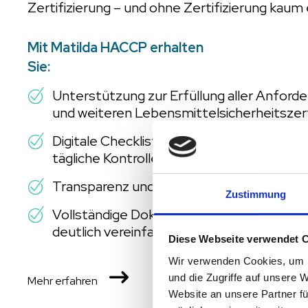
Zertifizierung – und ohne Zertifizierung kaum
Mit Matilda HACCP erhalten
Sie:
Unterstützung zur Erfüllung aller Anfo
und weiteren Lebensmittelsicherheitszert
Digitale Checklisten und Erinnerungen, um
tägliche Kontrollen durchgeführt werden.
Transparenz und Kontrolle zu jeder Tagesz
Zustimmung
Vollständige Dokumentation und Rückverfo
deutlich vereinfachen.
Diese Webseite verwendet 
Wir verwenden Cookies, um I
und die Zugriffe auf unsere 
Mehr erfahren
Website an unsere Partner fü