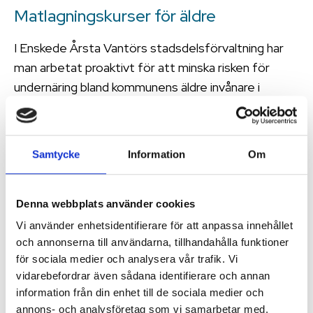
Matlagningskurser för äldre
I Enskede Årsta Vantörs stadsdelsförvaltning har
man arbetat proaktivt för att minska risken för
undernäring bland kommunens äldre invånare i
många år. Det gäller inte minst med hjälp av
förebyggande insatser.
Samtycke
Information
Om
Carita Ferdinandsson, kommundietist och aktiv
inom Nollvisionen för undernäring hos äldre,
berättar om matlagningskurser för äldre herrar och
Denna webbplats använder cookies
studiecirklar kring mat och hälsa.
Vi använder enhetsidentifierare för att anpassa innehållet
och annonserna till användarna, tillhandahålla funktioner
– Jag föreläser bland annat om ”bra mat för
för sociala medier och analysera vår trafik. Vi
plånbok och hälsa” med fokus på hur man får en
vidarebefordrar även sådana identifierare och annan
blygsam pension att räcka till bra mat i dessa
information från din enhet till de sociala medier och
inflationstider,
säger hon.
annons- och analysföretag som vi samarbetar med.