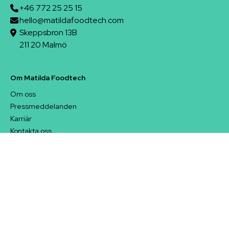
+46 772 25 25 15
hello@matildafoodtech.com
Skeppsbron 13B
211 20 Malmö
Om Matilda Foodtech
Om oss
Pressmeddelanden
Karriär
Kontakta oss
Support
Matilda Engage - kundportal
Privacy Policy
Terms of Service