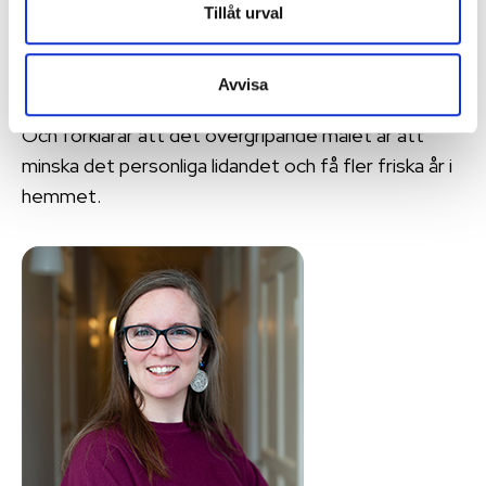
Tillåt urval
ett tidigt skede. Då räcker det ofta med vanlig mat,
såsom ett extra mellanmål och ett kvällsmål för att
Avvisa
korta nattfastan, säger Carita Ferdinandsson.
Och förklarar att det övergripande målet är att
minska det personliga lidandet och få fler friska år i
hemmet.