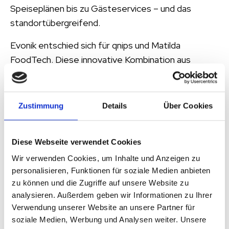
Speiseplänen bis zu Gästeservices – und das
standortübergreifend.
Evonik entschied sich für qnips und Matilda
FoodTech. Diese innovative Kombination aus
intelligentem, zentralem Datenmanagement und
moderner Multichannel-Kommunikation passte
exakt zu den Anforderungen.
Zustimmung
Details
Über Cookies
„Wir wollten eine Lösung, die redundante, lokal
durchgeführte Tätigkeiten durch ein einheitliches
Diese Webseite verwendet Cookies
System mit zahlreichen automatisierten
Wir verwenden Cookies, um Inhalte und Anzeigen zu
Funktionen ersetzt und so unsere tägliche
personalisieren, Funktionen für soziale Medien anbieten
Arbeitsbelastung deutlich senkt. Gleichzeitig sollte
zu können und die Zugriffe auf unsere Website zu
analysieren. Außerdem geben wir Informationen zu Ihrer
sie die Sicherheit und Zuverlässigkeit der Daten
Verwendung unserer Website an unsere Partner für
erhöhen, insbesondere im Hinblick auf Werbung.
soziale Medien, Werbung und Analysen weiter. Unsere
Darüber hinaus sollte sie uns die größtmögliche