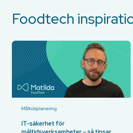
Foodtech inspirati
Måltidsplanering
IT-säkerhet för
måltidsverksamheter – så tipsar