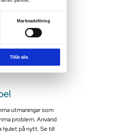
deras tjänster.
ändiga förbättringar
ten och kontrollen i
Marknadsföring
m hur de kan stötta
rån Matilda FoodTech.
Tillåt alla
ärför anlitar vi
anpassa systemen.” –
pel
samma utmaningar som
samma problem. Använd
julet på nytt. Se till