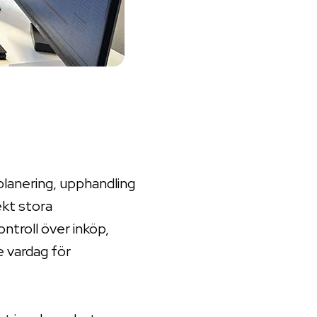
lanering, upphandling
ekt stora
ntroll över inköp,
e vardag för