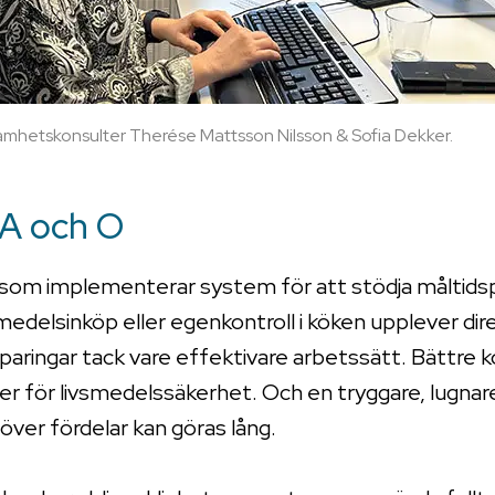
mhetskonsulter Therése Mattsson Nilsson & Sofia Dekker.
 A och O
 som implementerar system för att stödja måltidsp
smedelsinköp eller egenkontroll i köken upplever dir
paringar tack vare effektivare arbetssätt. Bättre ko
ner för livsmedelssäkerhet. Och en tryggare, lugnar
ver fördelar kan göras lång.