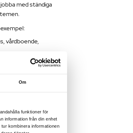
tt jobba med ständiga
ystemen.
l exempel:
hus, vårdboende,
 skärmar i
uppföljning och
Om
er.
andahålla funktioner för
n information från din enhet
 tur kombinera informationen