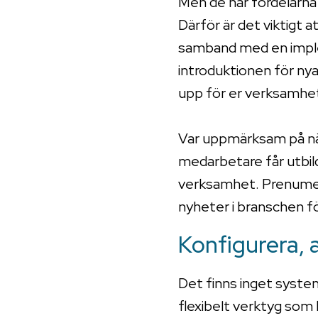
Men de här fördelarna
Därför är det viktigt a
samband med en imple
introduktionen för ny
upp för er verksamhet –
Var uppmärksam på när n
medarbetare får utbildn
verksamhet. Prenumer
nyheter i branschen för
Konfigurera, 
Det finns inget system
flexibelt verktyg som 