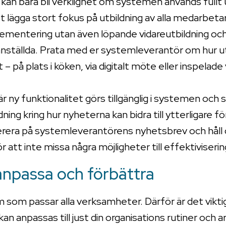
 kan bara bli verklighet om systemen används fullt
tt lägga stort fokus på utbildning av alla medarbetar
mentering utan även löpande vidareutbildning och
anställda. Prata med er systemleverantör om hur ut
 på plats i köken, via digitalt möte eller inspelade
y funktionalitet görs tillgänglig i systemen och se 
ing kring hur nyheterna kan bidra till ytterligare för
era på systemleverantörens nyhetsbrev och håll 
 att inte missa några möjligheter till effektiviserin
anpassa och förbättra
 som passar alla verksamheter. Därför är det viktigt
kan anpassas till just din organisations rutiner och