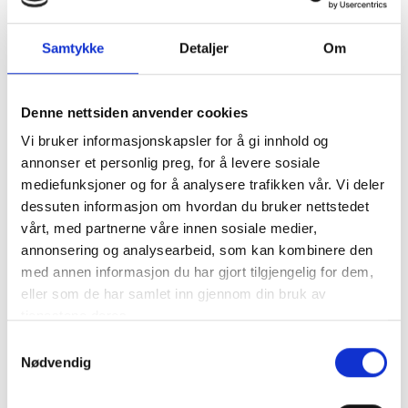
informasjon allerede ligger i
Matilda. Alt du ønsker å formidle
Samtykke
Detaljer
Om
til spisegjester og pårørende er
bare et klikk unna, sier Lena
Denne nettsiden anvender cookies
Schröder, produktsjef i Matilda
Vi bruker informasjonskapsler for å gi innhold og
FoodTech.
annonser et personlig preg, for å levere sosiale
mediefunksjoner og for å analysere trafikken vår. Vi deler
dessuten informasjon om hvordan du bruker nettstedet
vårt, med partnerne våre innen sosiale medier,
annonsering og analysearbeid, som kan kombinere den
med annen informasjon du har gjort tilgjengelig for dem,
eller som de har samlet inn gjennom din bruk av
tjenestene deres.
Samtykkevalg
Nødvendig