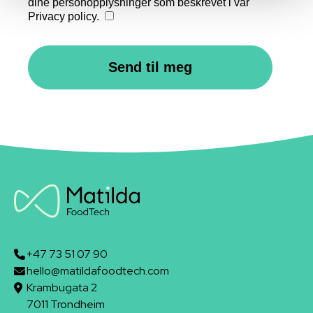
+47 73 51 07 90
hello@matildafoodtech.com
Krambugata 2
7011 Trondheim