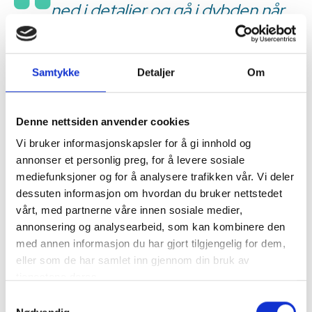
ned i detaljer og gå i dybden når
det oppstår spørsmål. Det kan for
eksempel handle om hvor
Samtykke
Detaljer
Om
grensen går for når man skal
tilkalle skadedyrkontrollen. Skal vi
ringe så fort vi ser en liten maur,
Denne nettsiden anvender cookies
Vi bruker informasjonskapsler for å gi innhold og
og hvordan skal vi uttrykke oss i
annonser et personlig preg, for å levere sosiale
den rutinen?
mediefunksjoner og for å analysere trafikken vår. Vi deler
dessuten informasjon om hvordan du bruker nettstedet
Er det noe i internkontrollen som er lett å gå
vårt, med partnerne våre innen sosiale medier,
glipp av?
annonsering og analysearbeid, som kan kombinere den
med annen informasjon du har gjort tilgjengelig for dem,
- Generelt så syns jeg at vi som jobber med å tilberede mat til
eller som de har samlet inn gjennom din bruk av
det offentlige holder en høy standard når det gjelder
tjenestene deres.
næringsmiddelhygiene og mattrygghet, det er ytterst
Samtykkevalg
sjelden at det er noen hendelser.
Det vi alle kan bli bedre