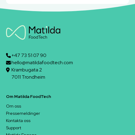
+47 73 51 07 90
hello@matildafoodtech.com
Krambugata 2
7011 Trondheim
Om Matilda FoodTech
Om oss
Pressemeldinger
Kontakta oss
Support