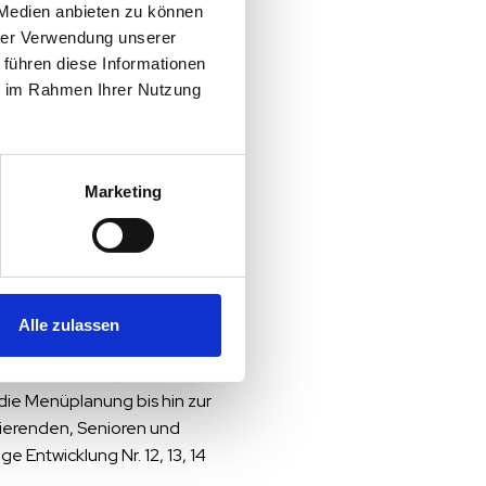
 Medien anbieten zu können
rants, Contract Caterer,
hrer Verwendung unserer
 führen diese Informationen
er von Herrlich &
ie im Rahmen Ihrer Nutzung
gen für die
ehören, eröffnet unseren
Marketing
nun Teil der Matilda Food
Alle zulassen
 mit einem datengetriebenen
die Menüplanung bis hin zur
ierenden, Senioren und
 Entwicklung Nr. 12, 13, 14