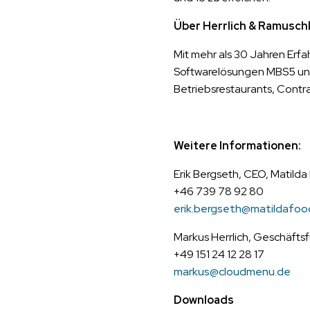
Über Herrlich & Ramusc
Mit mehr als 30 Jahren Erf
Softwarelösungen MBS5 und
Betriebsrestaurants, Contr
Weitere Informationen:
Erik Bergseth, CEO, Matild
+46 739 78 92 80
erik.bergseth@matildafo
Markus Herrlich, Geschäfts
+49 151 24 12 28 17
markus@cloudmenu.de
Downloads