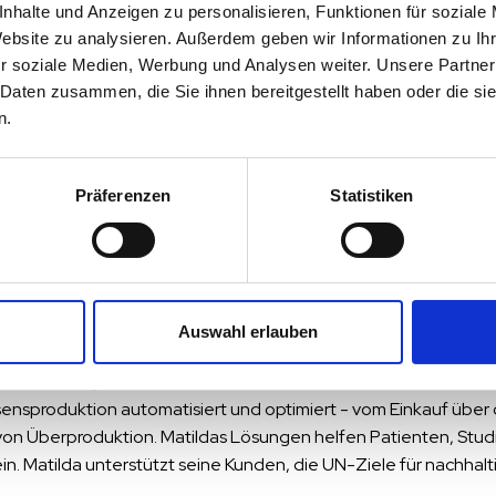
nhalte und Anzeigen zu personalisieren, Funktionen für soziale
in der DACH-Region. Zu seinen Kunden gehören Betriebsrestau
Website zu analysieren. Außerdem geben wir Informationen zu I
nhäuser.
r soziale Medien, Werbung und Analysen weiter. Unsere Partner
erfekte Partner für uns,” ergänzt Markus Herrlich, Geschäftsführ
 Daten zusammen, die Sie ihnen bereitgestellt haben oder die s
nnen wir unseren Kunden eine umfassende Palette von Lösun
n.
anbieten. Zu einer großen und wachsenden Organisation zu g
 Perspektiven.”
Präferenzen
Statistiken
 seine Kunden weiterhin mit MBS5 und cloudMenu bedienen, die 
nt (FSRM)-Plattform sind.
Auswahl erlauben
AB
ne nachhaltige Plattform für die Foodservice-Branche an, die
sensproduktion automatisiert und optimiert - vom Einkauf über 
n Überproduktion. Matildas Lösungen helfen Patienten, Stud
 Matilda unterstützt seine Kunden, die UN-Ziele für nachhaltige