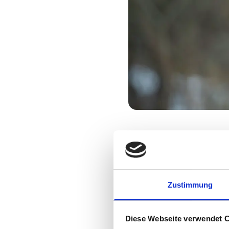
“Die Foodservice-Branche s
Nachhaltigkeitsziele einhal
Herkunft und Inhaltsstoffe s
sehen wachsenden Bedarf fü
Zustimmung
Partner in der DACH-Region
exzellente Lösung,” erläute
Diese Webseite verwendet 
Herrlich & Ramuschkat ist e