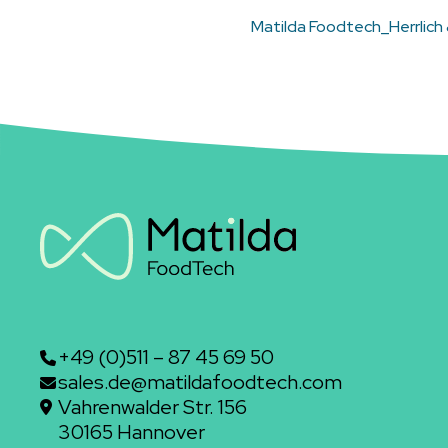
Matilda Foodtech_Herrlic
+49 (0)511 – 87 45 69 50
sales.de@matildafoodtech.com
Vahrenwalder Str. 156
30165 Hannover