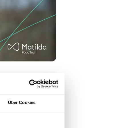
h. “Sie muss
transparent in Bezug auf
afür steht Matilda. Wir
h & Ramuschkat einen
Über Cookies
erfahrenes Team und eine
e