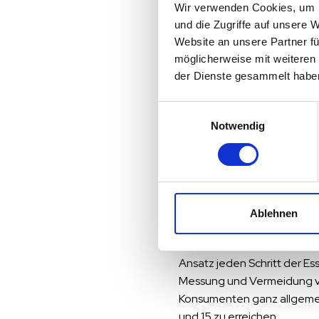
Wir verwenden Cookies, um I
Gemeinschaftsgastronomie 
und die Zugriffe auf unsere 
Seniorenheime und Kranke
Website an unsere Partner fü
“Matilda FoodTech ist der p
möglicherweise mit weiteren
Ramuschkat. ”Gemeinsam kö
der Dienste gesammelt habe
Gemeinschaftsgastronomie 
Mitarbeitenden spannende
Einwilligungsauswahl
Notwendig
Herrlich & Ramuschkat wird
Service Resource Manageme
Ablehnen
Über Matilda FoodTech 
Matilda Foodtech bietet ei
Ansatz jeden Schritt der Es
Messung und Vermeidung vo
Konsumenten ganz allgemein.
und 15 zu erreichen.