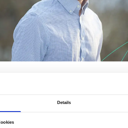
teht unter Druck,” sagt Erik Bergseth, CEO von Matilda FoodTec
ten, unterschiedlichste Ernährungsanforderungen erfüllen und 
ein. All das soll kostensparend und profitabel erfolgen. Genau d
r unsere Lösungen in Europa und freuen uns sehr, mit Herrlic
Details
 gefunden zu haben. Herrlich & Ramuschkat verfügt über ein 
rt Bergseth.
Cookies
in führender Anbieter von Software und Dienstleistungen für di