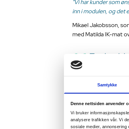
"Vi har kunder som ønsk
inn i modulen, og det er
Mikael Jakobsson, som 
med Matilda IK-mat ove
Før hadde
lister som
glemme det
Samtykke
temperatur
arkivert på
Denne nettsiden anvender c
Vi bruker informasjonskapsler
analysere trafikken vår. Vi 
sosiale medier, annonsering 