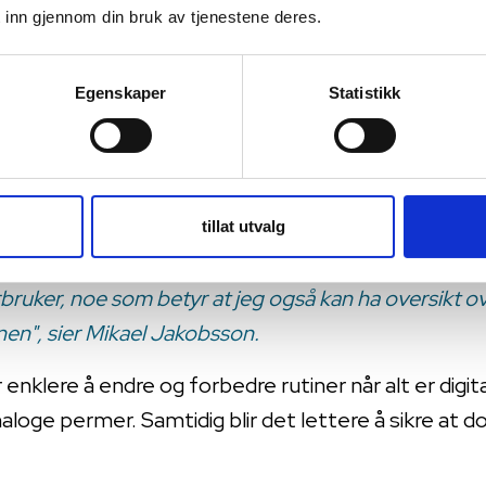
hva som skal gjøres og når. Et blått varsel viser at
 inn gjennom din bruk av tjenestene deres.
 tiden er overskredet.
jøremålslisten når ulike momenter er utført, og du ka
Egenskaper
Statistikk
orhånd eller når noe er forsinket. Jeg synes det er 
uansett hvor jeg er."
rnkontrollen innebærer at han som sjef får en helt a
tillat utvalg
ke konklusjoner på et høyere nivå.
rbruker, noe som betyr at jeg også kan ha oversikt o
nen", sier Mikael Jakobsson.
 enklere å endre og forbedre rutiner når alt er digit
oge permer. Samtidig blir det lettere å sikre at 