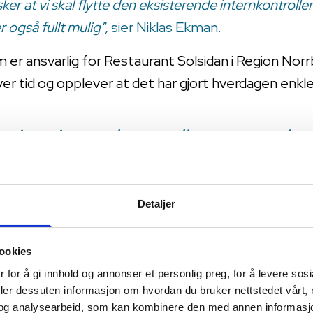
er at vi skal flytte den eksisterende internkontrolle
 også fullt mulig",
sier Niklas Ekman.
er ansvarlig for Restaurant Solsidan i Region Norr
r tid og opplever at det har gjort hverdagen enkle
 vi en internkontrollperm med m
 måtte fylles ut. Problemet var at
, eller å gjøre feil. Noen notert
Detaljer
er på lapper, som deretter ble b
 feil sted, sier han.
ookies
 for å gi innhold og annonser et personlig preg, for å levere sos
deler dessuten informasjon om hvordan du bruker nettstedet vårt,
og analysearbeid, som kan kombinere den med annen informasjon d