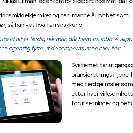
er Niklas Ekman, egenkontrollekspert hos Matilda F
ringsmiddelkjemiker og har i mange år jobbet som
r, så han vet hva han snakker om.
vite at alt er ferdig når man går hjem fra jobb. Å sli
n egentlig fylte ut de temperaturene eller ikke."
Systemet tar utgangsp
bransjeretningslinjene f
med ferdige maler som
etter hver virksomhets
forutsetninger og beho