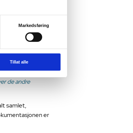
 noe skal gjøres, mens
n velge å få
Markedsføring
praktisk å kunne hake
nnen oversikt, kan se
Tillat alle
ver de andre
alt samlet,
dokumentasjonen er