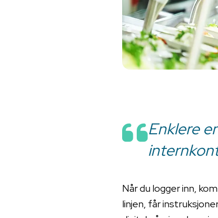
Enklere en
internkontr
Når du logger inn, kom
linjen, får instruksjon