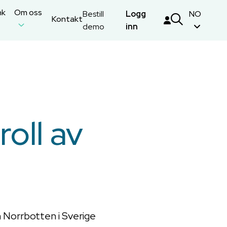
nk
Om oss
Bestill
Logg
NO
Kontakt
demo
inn
roll av
on Norrbotten i Sverige