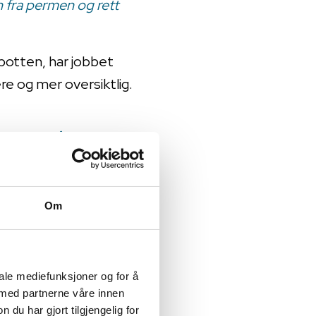
n fra permen og rett
botten, har jobbet
re og mer oversiktlig.
assevis av
 det var lett å
e
Om
orte eller
iale mediefunksjoner og for å
 med partnerne våre innen
u har gjort tilgjengelig for