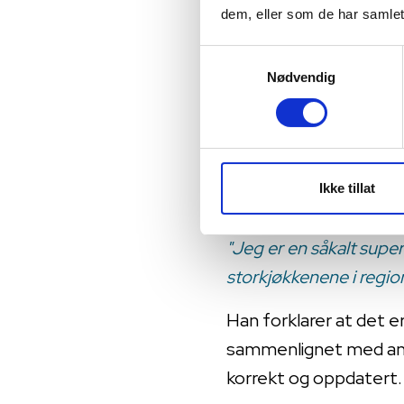
Nå forteller systemet 
dem, eller som de har samlet
et rødt varsel viser at
Samtykkevalg
"Du ser umiddelbart i g
Nødvendig
påminnelser enten på f
av alt på jobbmobilen, 
Å ha digitalisert inte
Ikke tillat
sammenhenger og trek
"Jeg er en såkalt supe
storkjøkkenene i regio
Han forklarer at det er
sammenlignet med anal
korrekt og oppdatert.