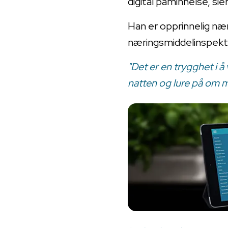
digital påminnelse, si
Han er opprinnelig næ
næringsmiddelinspektø
"Det er en trygghet i å 
natten og lure på om ma