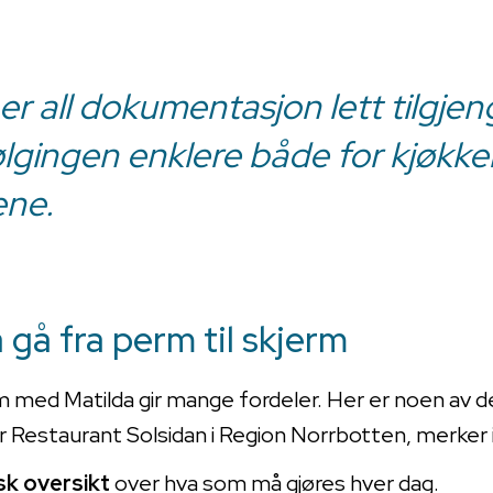
 er all dokumentasjon lett tilgje
ølgingen enklere både for kjøkk
ene.
å gå fra perm til skjerm
erm med Matilda gir mange fordeler. Her er noen av
r Restaurant Solsidan i Region Norrbotten, merker i 
sk oversikt
over hva som må gjøres hver dag.