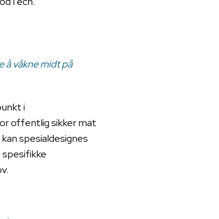
oodTech.
ppe å våkne midt på
unkt i
or offentlig sikker mat
 kan spesialdesignes
 spesifikke
v.