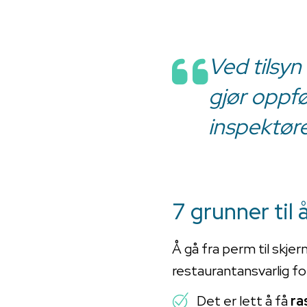
Ved tilsyn
gjør oppf
inspektør
7 grunner til 
Å gå fra perm til skj
restaurantansvarlig fo
Det er lett å få
ra